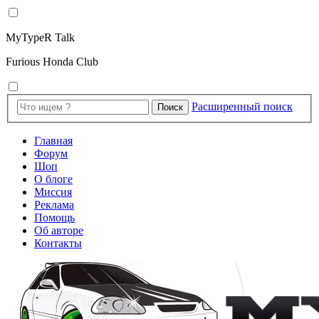
MyTypeR Talk
Furious Honda Club
Расширенный поиск
Поиск
Главная
Форум
Шоп
О блоге
Миссия
Реклама
Помощь
Об авторе
Контакты