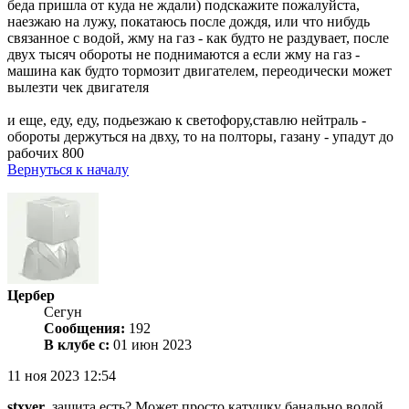
беда пришла от куда не ждали) подскажите пожалуйста,
наезжаю на лужу, покатаюсь после дождя, или что нибудь
связанное с водой, жму на газ - как будто не раздувает, после
двух тысяч обороты не поднимаются а если жму на газ -
машина как будто тормозит двигателем, переодически может
вылезти чек двигателя
и еще, еду, еду, подьезжаю к светофору,ставлю нейтраль -
обороты держуться на двху, то на полторы, газану - упадут до
рабочих 800
Вернуться к началу
Цербер
Сегун
Сообщения:
192
В клубе с:
01 июн 2023
11 ноя 2023 12:54
stxver
, защита есть? Может просто катушку банально водой