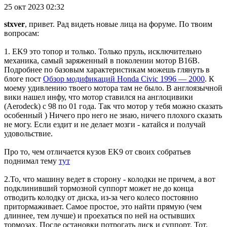
25 окт 2023 02:32
stxver
, привет. Рад видеть новые лица на форуме. По твоим
вопросам:
1. EK9 это топор и только. Только пруль, исключительно
механика, самый заряженный в поколении мотор B16B.
Подробнее по базовым характеристикам можешь глянуть в
блоге пост
Обзор модификаций Honda Civic 1996 — 2000
. К
моему удивлению твоего мотора там не было. В англоязычной
вики нашел инфу, что мотор ставился на англоцивики
(Aerodeck) с 98 по 01 года. Так что мотор у тебя можно сказать
особенный ) Ничего про него не знаю, ничего плохого сказать
не могу. Если ездит и не делает мозги - катайся и получай
удовольствие.
Про то, чем отличается кузов EK9 от своих собратьев
поднимал тему
тут
2.То, что машину ведет в сторону - колодки не причем, а вот
подклинивший тормозной суппорт может не до конца
отводить колодку от диска, из-за чего колесо постоянно
притормаживает. Самое простое, это найти прямую (чем
длиннее, тем лучше) и проехаться по ней на остывших
тормозах. После остановки потрогать диск и суппорт. Тот,