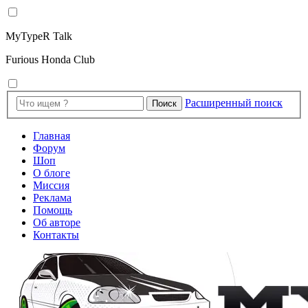
MyTypeR Talk
Furious Honda Club
Расширенный поиск
Поиск
Главная
Форум
Шоп
О блоге
Миссия
Реклама
Помощь
Об авторе
Контакты