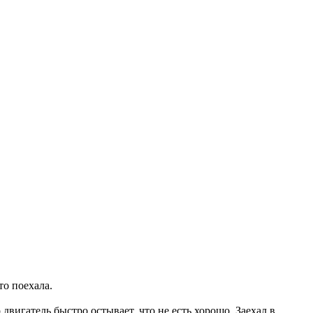
то поехала.
двигатель быстро остывает, что не есть хорошо. Заехал в