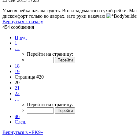
23 сен 2013 17:03
У меня рейка начала гудеть. Вот и задумался о сухой рейки. Ма
дискомфорт только во дворах, зато руки накачаю
Вернуться к началу
454 сообщения
Пред.
1
…
Перейти на страницу:
18
19
Страница #20
20
21
22
…
Перейти на страницу:
46
След.
Вернуться в «EK9»