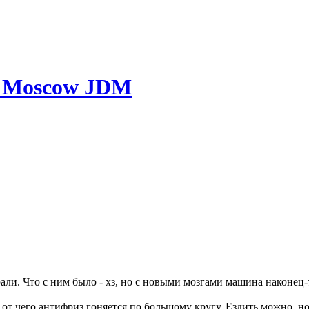
в. Moscow JDM
рали. Что с ним было - хз, но с новыми мозгами машина наконец-
от чего антифриз гоняется по большому кругу. Ездить можно, но 