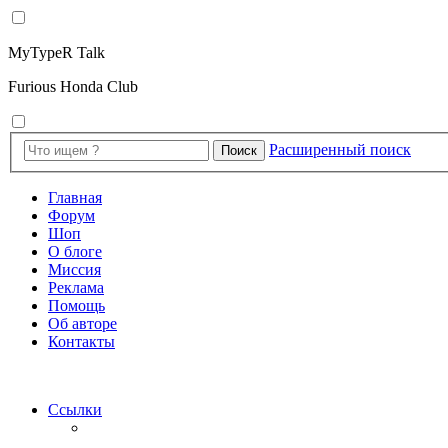
MyTypeR Talk
Furious Honda Club
Расширенный поиск
Поиск
Главная
Форум
Шоп
О блоге
Миссия
Реклама
Помощь
Об авторе
Контакты
Ссылки