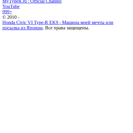
MyTypeR.ru : Official Channel
YouTube
999+
© 2010 -
Honda Civic VI Type-R EK9 - Машина моей мечты или
посылка из Японии
. Все права защищены.