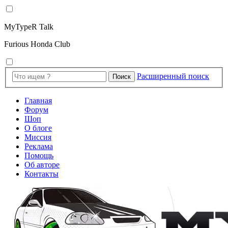
MyTypeR Talk
Furious Honda Club
Расширенный поиск
Поиск
Главная
Форум
Шоп
О блоге
Миссия
Реклама
Помощь
Об авторе
Контакты