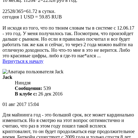
10 месяц: 11264*2=22528 руб в год.
22528/365=61.72 в сутки.
сегодня 1 USD = 59.85 RUB
И исходя из того, что по твоим словам ты в системе с 12.06.17
- это год. У меня получилось так. Посмотрим, что произойдет
дальше с рынком. Но если я правильно посчитал и все будет
работать так же как и сейчас, то через 2 года можно выйти на
отличную доходность. Но что-то мне в это не верится. Либо
это красивые цифры, либо я где-то нае*ался ...
Вернуться к началу
Jack
Ниндзя
Сообщения:
539
В клубе с:
26 дек 2016
01 авг 2017 15:04
Для майнинга год - это большой срок, все может кардинально
измениться. Но я смотрю на этот вопрос оптимистично и
считаю, что раз в этом году пошел такой всплеск
криптовалют, то он будет продолжаться еще продолжительное
время. Биткойн существует с 2009 года и только спустя 8 лет