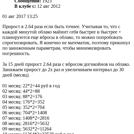
Сообщения:
1923
В клубе с:
12 авг 2012
01 авг 2017 13:25
Прирост в 2.64 раза если быть точнее. Учитывая то, что с
каждой минутой облако майнит себя быстрее и быстрее +
планируются еще вбросы в облако, то можно попробовать
спрогнозировать. Я конечно не математик, поэтому прикинул
по заниженным параметрам, чтобы минимизировать
погрешность.
За 15 дней прирост 2.64 раза с вбросом догикойнов на облако.
Занижаем прирост до 2х раз и увеличиваем интервал до 30
дней (месяц).
01 месяц: 22*2=44 руб в год
02 месяц: 44*2=88
03 месяц: 88*2=176
04 месяц: 176*2=352
05 месяц: 352*2=704
06 месяц: 704*2=1408
07 месяц: 1408*2=2816
08 месяц: 2816*2=5632
09 месяц: 5632*2=11264