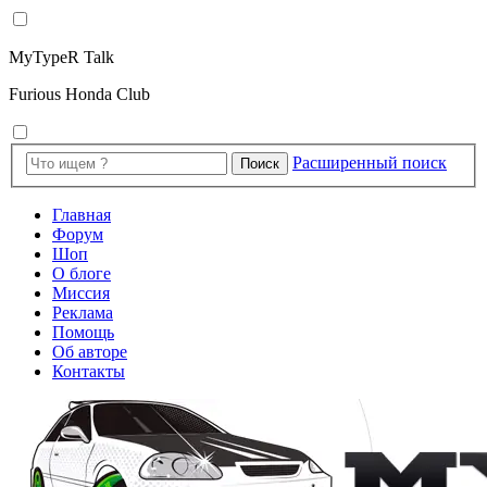
MyTypeR Talk
Furious Honda Club
Расширенный поиск
Поиск
Главная
Форум
Шоп
О блоге
Миссия
Реклама
Помощь
Об авторе
Контакты