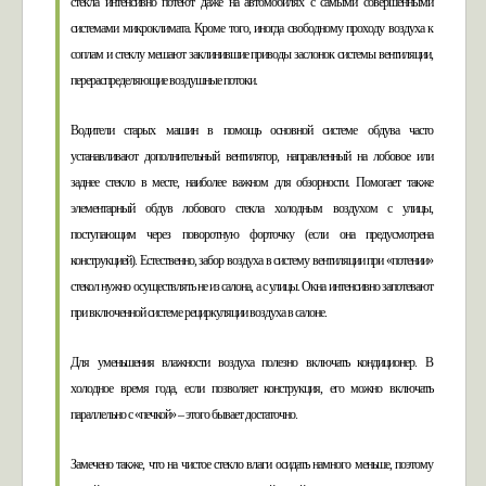
стекла интенсивно потеют даже на автомобилях с самыми совершенными
системами микроклимата. Кроме того, иногда свободному проходу воздуха к
соплам и стеклу мешают заклинившие приводы заслонок системы вентиляции,
перераспределяющие воздушные потоки.
Водители старых машин в помощь основной системе обдува часто
устанавливают дополнительный вентилятор, направленный на лобовое или
заднее стекло в месте, наиболее важном для обзорности. Помогает также
элементарный обдув лобового стекла холодным воздухом с улицы,
поступающим через поворотную форточку (если она предусмотрена
конструкцией). Естественно, забор воздуха в систему вентиляции при «потении»
стекол нужно осуществлять не из салона, а с улицы. Окна интенсивно запотевают
при включенной системе рециркуляции воздуха в салоне.
Для уменьшения влажности воздуха полезно включать кондиционер. В
холодное время года, если позволяет конструкция, его можно включать
параллельно с «печкой» – этого бывает достаточно.
Замечено также, что на чистое стекло влаги осидать намного меньше, поэтому