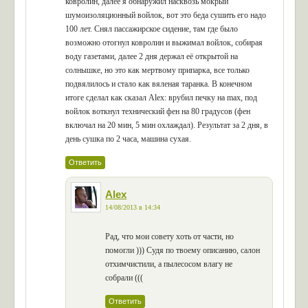
ковролин, далее я обнаружил насквозь мокрый
шумоизоляционный войлок, вот это беда сушить его надо
100 лет. Снял пассажирское сидение, там где было
возможно отогнул ковролин и выжимал войлок, собирая
воду газетами, далее 2 дня держал её открытой на
солнышке, но это как мертвому припарка, все только
подвялилось и стало как вяленая таранка. В конечном
итоге сделал как сказал Alex: врубил печку на max, под
войлок воткнул технический фен на 80 градусов (фен
включал на 20 мин, 5 мин охлаждал). Результат за 2 дня, в
день сушка по 2 часа, машина сухая.
Ответить
Alex
14/08/2013 в 14:34
Рад, что мои совету хоть от части, но
помогли ))) Судя по твоему описанию, салон
отхимчистили, а пылесосом влагу не
собрали (((
Ответить