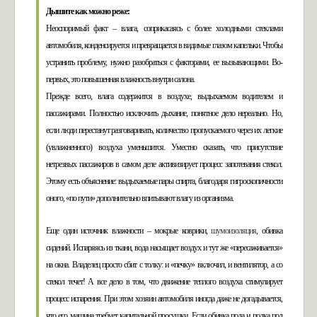
Дышите как можно реже:
Неоспоримый факт – влага, соприкасаясь с более холодными стеклами
автомобиля, конденсируется и превращается в видимые глазом капельки. Чтобы
устранить проблему, нужно разобраться с факторами, ее вызывающими. Во-
первых, это повышенная влажность внутри салона.
Прежде всего, влага содержится в воздухе, выдыхаемом водителем и
пассажирами. Полностью исключить дыхание, понятное дело нереально. Но,
если люди перестанут разговаривать, количество пропускаемого через их легкие
(увлажненного) воздуха уменьшится. Уместно сказать, что присутствие
нетрезвых пассажиров в самом деле активизирует процесс запотевания стекол.
Этому есть объяснение: выдыхаемые пары спирта, благодаря гигроскопичности
оного, «по пути» дополнительно впитывают влагу из организма.
Еще один источник влажности – мокрые коврики,
шумоизоляция
, обивка
сидений. Испаряясь из ткани, вода насыщает воздух и тут же «пересаживается»
на окна. Владелец просто сбит с толку: и «печку» включил, и вентилятор, а со
стекол течет! А все дело в том, что движение теплого воздуха стимулирует
процесс испарения. При этом хозяин автомобиля иногда даже не догадывается,
что его машина требует капитальной просушки. Если обивка пола и полка под