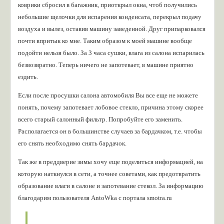
коврики сбросил в багажник, приоткрыл окна, чтоб получились
небольшие щелочки для испарения конденсата, перекрыл подачу
воздуха и вылез, оставив машину заведенной. Друг припарковался
почти впритык ко мне. Таким образом к моей машине вообще
подойти нельзя было. За 3 часа сушки, влага из салона испарилась
безвозвратно. Теперь ничего не запотевает, в машине приятно
ездить.
Если после просушки салона автомобиля Вы все еще не можете
понять, почему запотевает лобовое стекло, причина этому скорее
всего старый салонный фильтр. Попробуйте его заменить.
Располагается он в большинстве случаев за бардачком, т.е. чтобы
его снять необходимо снять бардачок.
Так же в преддверие зимы хочу еще поделиться информацией, на
которую наткнулся в сети, а точнее советами, как предотвратить
образование влаги в салоне и запотевание стекол. За информацию
благодарим пользователя AntoWka с портала smotra.ru