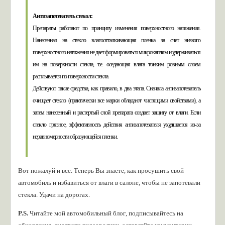
Антизапотеватель стекол:
Препараты работают по принципу изменения поверхностного натяжения.
Нанесенная на стекло влагоотталкивающая пленка за счет низкого
поверхностного натяжения не дает формироваться микрокаплям и удерживаться
им на поверхности стекла, т.е. оседающая влага тонким ровным слоем
расплывается по поверхности стекла.
Действуют такие средства, как правило, в два этапа. Сначала антизапотеватель
очищает стекло (практически все марки обладают чистящими свойствами), а
затем нанесенный и растертый слой препарата создает защиту от влаги. Если
стекло грязное, эффективность действия антизапотевателя ухудшается из-за
неравномерности образующейся пленки.
Вот пожалуй и все. Теперь Вы знаете, как просушить свой
автомобиль и избавиться от влаги в салоне, чтобы не запотевали
стекла. Удачи на дорогах.
P.S.
Читайте мой
автомобильный блог
, подписывайтесь на