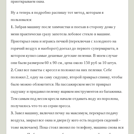
приоткрываем окна.
Ну а теперь я подробно распишу тот метод, которым я
пользовался:
1.
Забрав машину после химчистки и поехав в сторону дома у
меня практически сразу запотела лобовое стекло в машине.
Приоткрыл окна и играясь печкой (переключая с холодного на
горячий воздух и наоборот) доехал до первого супермаркета, в
котором купил самые дешевые детские пеленки. В моем случае
они были размером 60 х 90 см., цена около 150 руб за 10 штук.
2.
Снял все пакеты с кресел и положил на них пеленки. Себе
положил 2, одну на саму сидушку, второй прикрыл спинку, чтобы
было можно облокотится. На пассажирском месте прикрыл
сидушку и придавил пеленку ящиком инструментов из багажника.
Тем самым под весом кресла начали отдавать воду из поролона,
получилось что-то из серии пресса.
3.
Завел машину, включил печку на максимум, перекрыл подачу
воздуха, закрыл все окна и двери (у кого есть подогрев сидений -
тоже включаем). Пока стоял звонил по телефону, машина снова вся