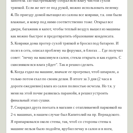
запотела. По быстренькому собрал всю влагу чистой сухой
тряпкой. Если же нет ее под рукой, можно использовать пеленку.
4.
По приезду домой вытащил из салона все коврики, т.к. они были
влажные, и ковер под ними соответственно тоже. Открыл все
двери, багажник и капот, чтобы теплый воздух вышел из машины
как можно быстрее и предотвратить образование конденсата.
5.
Коврики дома протер сухой тряпкой и бросил под батарею. И
полез в сеть, описал проблему на форумах, в блогах ... Где получил
совет: "печку на максимум в салон, стекла открыть и как ездить. С
сквозняком вся влага уйдет". Так и решил сделать.
6.
Когда ездил на машине, вначале ее прогревал, чтоб шпарило, а
только потом ехал по своим делам. В итоге за 3 дня (2 часа в
дороги ежедневно) влага из салон полностью исчезла. Но т.к. у
меня на этой почве развилась паранойя, я решил устроить
финальный этап сушки.
7.
Снарядил друга поехать в магазин с отапливаемой парковкой на
2-х машинах, в нашем случае был Капитолий на пр. Вернадского.
Я припарковался около стены, так, чтоб со стороны стены к
машине нельзя было подойти, врубил печку в салон и в ноги,