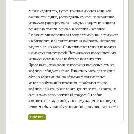
Можно сделать так, купить крупной морской соли, чем
больше, тем лучше, распределить эту соль по небольшим
мешочкам (килограмма по 2 каждый), убрать из машины
все лишние тряпки, резиновые коврики и все такое.
Разложить эти мешочки по всему автомобилю, в том числе
и в багажнике, и включать печку на максимум, направляя
воздух вниз и в салон. Соль впитывает влагу и из воздуха
и с мокрых поверхностей. Периодически просушивать эти
мешочки с солью дома на батарее или в духовке.
Продолжать, пока салон не просохнет полностью. тем же
эффектом обладает и сахар. Еще очень часто при покупке
обуви в ботинках можно обнаружит силикат гель в
маленьких бумажных пакетиках, он обладает тем же
эффектом, но его нужно много, где его взять - не знаю, но
соль и сахар легко доступный продукт. А вообще,
химчистки и тому подобные процедуры лучше проводить
летом, чтобы можно было после них просушить салон авто.
Ответить