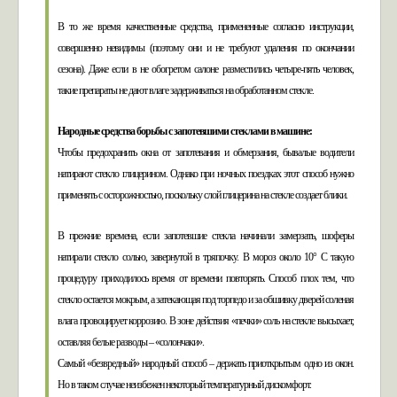
В то же время качественные средства, примененные согласно инструкции,
совершенно невидимы (поэтому они и не требуют удаления по окончании
сезона). Даже если в не обогретом салоне разместились четыре-пять человек,
такие препараты не дают влаге задерживаться на обработанном стекле.
Народные средства борьбы с запотевшими стеклами в машине:
Чтобы предохранить окна от запотевания и обмерзания, бывалые водители
натирают стекло глицерином. Однако при ночных поездках этот способ нужно
применять с осторожностью, поскольку слой глицерина на стекле создает блики.
В прежние времена, если запотевшие стекла начинали замерзать, шоферы
натирали стекло солью, завернутой в тряпочку. В мороз около 10° С такую
процедуру приходилось время от времени повторять. Способ плох тем, что
стекло остается мокрым, а затекающая под торпедо и за обшивку дверей соленая
влага провоцирует коррозию. В зоне действия «печки» соль на стекле высыхает,
оставляя белые разводы – «солончаки».
Самый «безвредный» народный способ – держать приоткрытым одно из окон.
Но в таком случае неизбежен некоторый температурный дискомфорт.