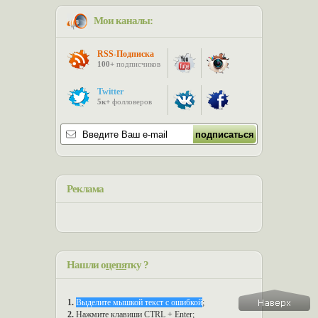
Мои каналы:
RSS-Подписка
100+
подписчиков
Twitter
5к+
фолловеров
Реклама
Нашли о
ц
е
пя
тку ?
1.
Выделите мышкой текст с ошибкой
;
2.
Нажмите клавиши CTRL + Enter;