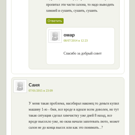
пропитал эти части салона, то надо выводить
химией и сушить, сушить, сушить.
Ответить
омар
08/07/2014 в 12:23
Спасибо за добрый совет
Саня
07/01/2015 в 23:09
У меня такая проблема, насобирал наконец то деньги купил
машину 1-ю - бмв, все вроде в идеале всем доволен, но тут
такая ситуация сделал химчистку уже дней 8 назад, все
вроде высохло уже, но окна начали запотевать люто, может
салон не до конца высох или как это понимать...?