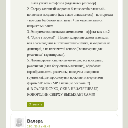
1. Была утечка антифриза (отдельный разговор)
2. Сверху салонный ковролин был не особо влажный -
почистили посушили (как выше описывалось) - по морозам
- все окна безбожно затягивает + по жаре появиляся
неприятный запах.
3. Экстрималили всякими химикатами - эффект как в п.2
4. "Зрите в корень!" - Поднял ковролин салона и велком:
вся влага под ним в штатной тепло-шумке, и ковролин не
дышащий, а на клеенчатой основе ("минипарник для
ржавчины" гарантирован).
5. Ликвидировал старую шумо-тепло, все просушил,
ржавчинки (слав богу очень маленькие), обработал
(преобразователь ржавчины, нождачка и хорошая
грунтовка), дал просохнуть и проклеил материалами
фирмы StP aero и StP Сплэн (не реклама!!!).
6. В САЛОНЕ СУХО, ОКНА НЕ ЗАТЯГИВАЕТ,
КОВОРОЛИН СВЕРХУ ВЫСЫХАЕТ САМ!!!
Ответить
Валера
23/01/2018 в 01:42