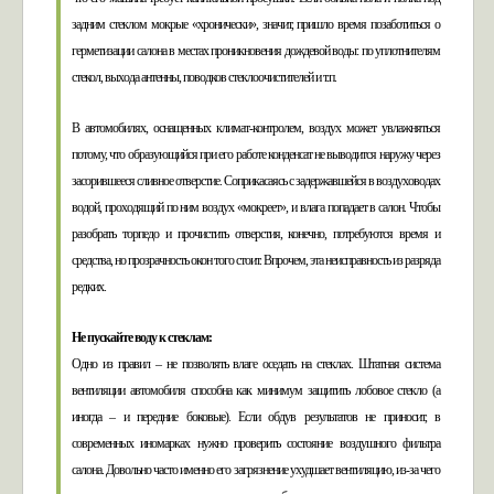
задним стеклом мокрые «хронически», значит, пришло время позаботиться о
герметизации салона в местах проникновения дождевой воды: по уплотнителям
стекол, выхода антенны, поводков стеклоочистителей и т.п.
В автомобилях, оснащенных климат-контролем, воздух может увлажняться
потому, что образующийся при его работе конденсат не выводится наружу через
засорившееся сливное отверстие. Соприкасаясь с задержавшейся в воздуховодах
водой, проходящий по ним воздух «мокреет», и влага попадает в салон. Чтобы
разобрать торпедо и прочистить отверстия, конечно, потребуются время и
средства, но прозрачность окон того стоит. Впрочем, эта неисправность из разряда
редких.
Не пускайте воду к стеклам:
Одно из правил – не позволять влаге оседать на стеклах. Штатная система
вентиляции автомобиля способна как минимум защитить лобовое стекло (а
иногда – и передние боковые). Если обдув результатов не приносит, в
современных иномарках нужно проверить состояние воздушного фильтра
салона. Довольно часто именно его загрязнение ухудшает вентиляцию, из-за чего