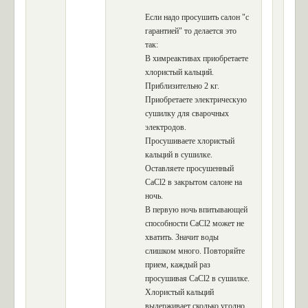
Если надо просушить салон "с
гарантией" то делается это
так:
В химреактивах приобретаете
хлористый кальций.
Приблизительно 2 кг.
Приобретаете электрическую
сушилку для сварочных
электродов.
Просушиваете хлористый
кальций в сушилке.
Оставляете просушенный
CaCl2 в закрытом салоне на
ночь.
В первую ночь впитывающей
способности CaCl2 может не
хватить. Значит воды
слишком много. Повторяйте
прием, каждый раз
просушивая CaCl2 в сушилке.
Хлористый кальций
выдерживает сколько угодно