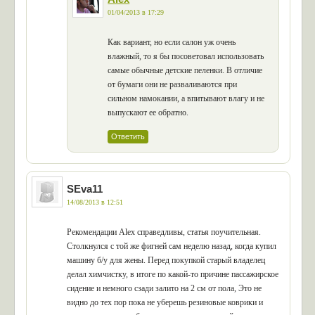
01/04/2013 в 17:29
Как вариант, но если салон уж очень
влажный, то я бы посоветовал использовать
самые обычные детские пеленки. В отличие
от бумаги они не разваливаются при
сильном намокании, а впитывают влагу и не
выпускают ее обратно.
Ответить
SEva11
14/08/2013 в 12:51
Рекомендации Alex справедливы, статья поучительная.
Столкнулся с той же фигней сам неделю назад, когда купил
машину б/у для жены. Перед покупкой старый владелец
делал химчистку, в итоге по какой-то причине пассажирское
сидение и немного сзади залито на 2 см от пола, Это не
видно до тех пор пока не уберешь резиновые коврики и