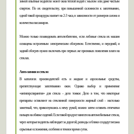
зимой опытные водители моют окна теплой водой с мылом или даже чистым
спиртом. По их свидетельству, при повышенной склонности к запотеванию,
одной такой процедуры хватает на 2-3 часа, в зависимости от размеров салона и
количества пассажиров.
Можно только позавидовать автолюбителям, если лобовые стекла их машин
оснащены встроенным электрическим обогревом. Естественно, и передний, и
задний обогрев нужно включать при первых же признаках появления влаги на
стеклах.
Авто-химия и стекло
:
В каталогах производителей есть и жидкие и аэрозольные средства,
препятствующие запотеванию окон. Однако выбор и применение
«антиперспирантов» для стекла – дело тонкое. Дело в том, что некоторые
препараты оставляют на стеклянной поверхности жирный слой – настолько
заметный, что, прикоснувшись к нему рукой, можно затем оставить отпечатки
пальцев на обивке сидений. Если такой продукт нанесен на автомобильные стекла,
через которые водитель наблюдает за дорогой, разводы и блики создадут весьма
серьезные осложнения, особенно в темное время суток.