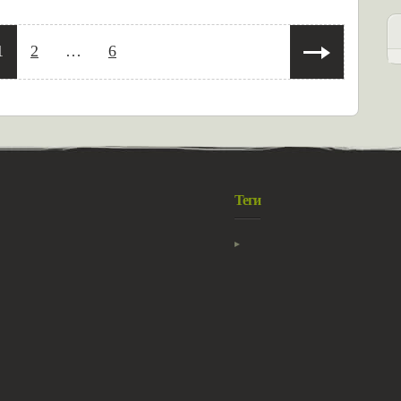
Следующая
1
2
…
6
страница
Теги