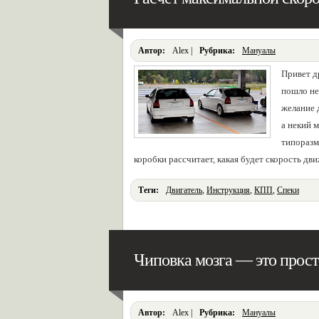
Автор:
Alex |
Pубрика:
Мануалы
Привет др
пошло не 
желание 
а некий 
типоразм
коробки рассчитает, какая будет скорость д
Теги:
Двигатель
,
Инструкция
,
КПП
,
Спеки
Чиповка мозга — это прост
Автор:
Alex |
Pубрика:
Мануалы