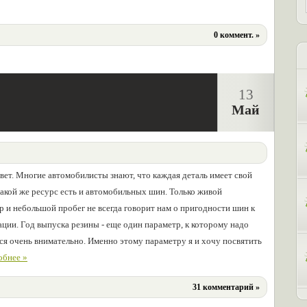
0 коммент. »
13
Май
вет. Многие автомобилисты знают, что каждая деталь имеет свой
Такой же ресурс есть и автомобильных шин. Только живой
р и небольшой пробег не всегда говорит нам о пригодности шин к
ации. Год выпуска резины - еще один параметр, к которому надо
ся очень внимательно. Именно этому параметру я и хочу посвятить
робнее »
31 комментарий »