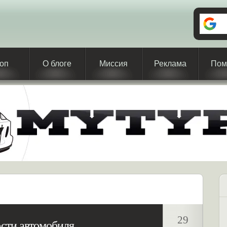
оп
О блоге
Миссия
Реклама
Пом
29
ости автомобиля