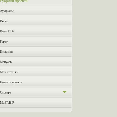
Рубрики проекта
Аукционы
Видео
Все о EK9
Гараж
Из жизни
Мануалы
Мои игрушки
Новости проекта
Словарь
JDM наклейки
МойТайпР
Бортовик машины