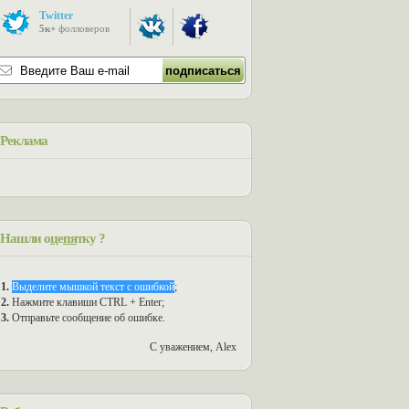
Twitter
5к+
фолловеров
Реклама
Нашли о
ц
е
пя
тку ?
1.
Выделите мышкой текст с ошибкой
;
2.
Нажмите клавиши CTRL + Enter;
3.
Отправьте сообщение об ошибке.
С уважением, Alex