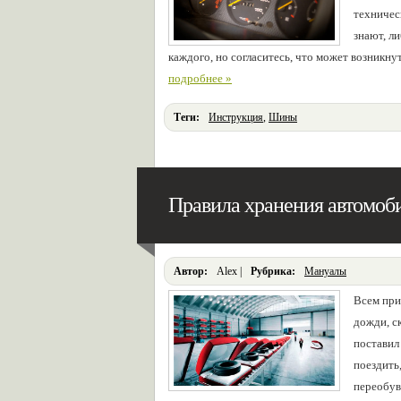
техничес
знают, л
каждого, но согласитесь, что может возникну
подробнее »
Теги:
Инструкция
,
Шины
Правила хранения автомо
Автор:
Alex |
Pубрика:
Мануалы
Всем при
дожди, с
поставил
поездить
переобув