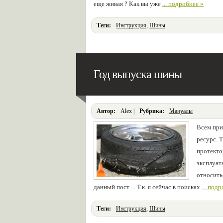
еще живая ? Как вы уже
... подробнее »
Теги:
Инструкция
,
Шины
Год выпуска шины
Автор:
Alex |
Pубрика:
Мануалы
Всем при
ресурс. 
протекто
эксплуат
относить
данный пост ... Т.к. я сейчас в поисках
... под
Теги:
Инструкция
,
Шины