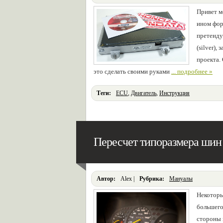
Привет м
ином форм
претенду
(silver),
проекта.
это сделать своими руками
... подробнее »
Теги:
ECU
,
Двигатель
,
Инструкция
Пересчет типоразмера шин
Автор:
Alex |
Pубрика:
Мануалы
Некоторы
большего
стороны 