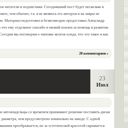
ои читатели и подписчики. Сегодняшний пост будет несколько в
ате, чем обычно, т.к. я не являюсь его автором и на лавры не
ю. Материал подготовил и безвозмездно предоставил Александр
 за что ему отдельное спасибо и низкий поклон за помощь в развитии
 Сегодня мы поговорим о чиповке мозгов хонда, что это такое и как
20 комментариев »
23
Июл
е автовладельцы со временем принимают решение поставить диски
 диаметра, чем предусмотрено изначально на заводе. С одной
машина преображается, но за эстетической красотой скрывается