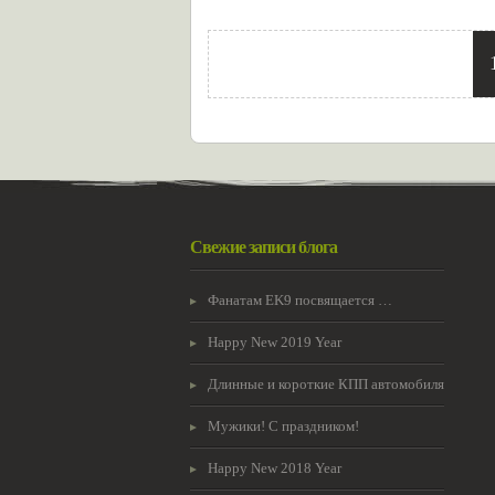
Свежие записи блога
Фанатам EK9 посвящается …
Happy New 2019 Year
Длинные и короткие КПП автомобиля
Мужики! С праздником!
Happy New 2018 Year