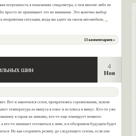
кая погрешность в показаниях спидометра, о чем многие либо не
ибо просто не принимают это во внимание. Это конечно выбор
ть неприятная ситуация, когда вы едите на своем автомобиле,
...
13 комментариев »
4
бильных шин
Ноя
вет. Вот и закончился сезон, прекратились соревнования, залили
качет температура из минуса в плюс и из плюса в минус. Кто-то уже
 машину в гараж на зимовку, кто-то еще планирует немного
, а кто-то начинает готовиться к зиме, и в обозримом будущем будет
аться. Но как сохранить резину до следующего сезона, если она