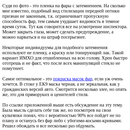
Судя по фото - это пленка на фары с затемнением. На сколько
мне известно, подобный вид стилизации передней оптики
признан не законным, т.к. ограничивает пропускную
способность фар, тем самым ухудшает видимость в темное
время суток. Тут как говорится все на усмотрение инспектора.
Может закрыть глаза, может сделать предупреждение, а
можно нарваться и на штраф посерьезнее.
Некоторые индивидуумы для подобного затемнения
используют не пленку, а краску или тонирующий лак. Такой
вариант ИМХО для отшибленных на всю голову. Хрен быстро
ототрешь и не факт, что после всех манипуляций стекло не
помутнеет.
Самое оптимальное - это
покраска масок фар
, если уж очень
хочется. В стоке у ЕК9 маска черная, а не зеркальная, как у
гражданских версий авто. Смотрится несколько злее, но опять
же, это для пряморуких и ценителей стиля.
По ссылке приложенной выше есть обсуждение на эту тему.
Была мысль сделать себе так же, но посмотрев на свои
культяпки понял, что с вероятностью 90% все пойдет не по
плану и останусь без фар либо с убогими-косыми-кривыми.
Решил обождать и все несколько раз обдумать.