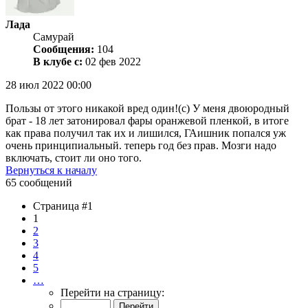
Лада
Самурай
Сообщения:
104
В клубе с:
02 фев 2022
28 июл 2022 00:00
Пользы от этого никакой вред один!(с) У меня двоюродный
брат - 18 лет затонировал фары оранжевой пленкой, в итоге
как права получил так их и лишился, ГАишник попался уж
очень принципиальный. теперь год без прав. Мозги надо
включать, стоит ли оно того.
Вернуться к началу
65 сообщений
Страница #1
1
2
3
4
5
…
Перейти на страницу: