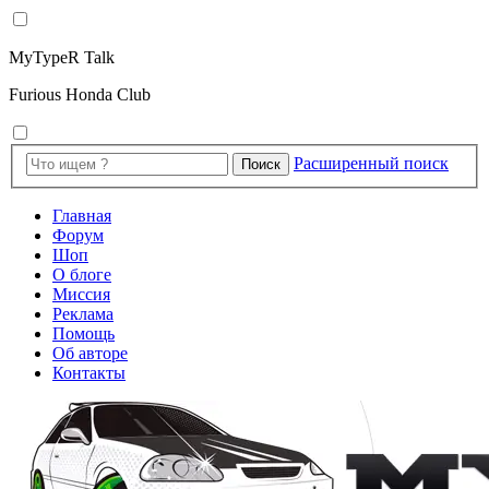
MyTypeR Talk
Furious Honda Club
Расширенный поиск
Поиск
Главная
Форум
Шоп
О блоге
Миссия
Реклама
Помощь
Об авторе
Контакты