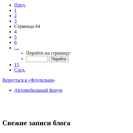
Пред.
1
2
3
Страница #4
4
5
6
…
Перейти на страницу:
15
След.
Вернуться в «Флудильня»
Автомобильный форум
Свежие записи блога