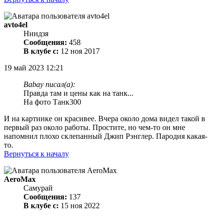
avto4el
Ниндзя
Сообщения:
458
В клубе с:
12 ноя 2017
19 май 2023 12:21
Babay писал(а):
Правда там и цены как на танк...
На фото Танк300
И на картинке он красивее. Вчера около дома видел такой в
первый раз около работы. Простите, но чем-то он мне
напомнил плохо склепанный Джип Рэнглер. Пародия какая-
то.
Вернуться к началу
AeroMax
Самурай
Сообщения:
137
В клубе с:
15 ноя 2022