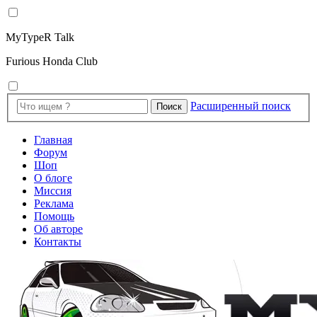
MyTypeR Talk
Furious Honda Club
Расширенный поиск
Поиск
Главная
Форум
Шоп
О блоге
Миссия
Реклама
Помощь
Об авторе
Контакты