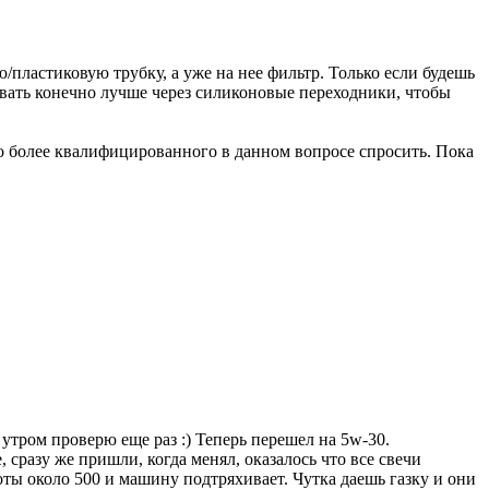
/пластиковую трубку, а уже на нее фильтр. Только если будешь
девать конечно лучше через силиконовые переходники, чтобы
-то более квалифицированного в данном вопросе спросить. Пока
а утром проверю еще раз :) Теперь перешел на 5w-30.
 сразу же пришли, когда менял, оказалось что все свечи
роты около 500 и машину подтряхивает. Чутка даешь газку и они