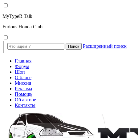
MyTypeR Talk
Furious Honda Club
Расширенный поиск
Поиск
Главная
Форум
Шоп
О блоге
Миссия
Реклама
Помощь
Об авторе
Контакты