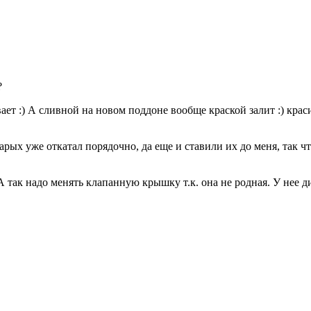
?
ает :) А сливной на новом поддоне вообще краской залит :) кра
старых уже откатал порядочно, да еще и ставили их до меня, так ч
 так надо менять клапанную крышку т.к. она не родная. У нее д