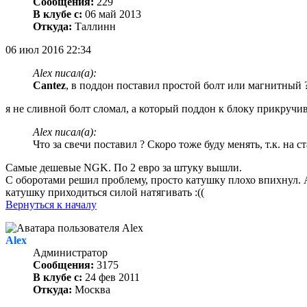
Сообщения:
229
В клубе с:
06 май 2013
Откуда:
Таллинн
06 июл 2016 22:34
Alex писал(а):
Cantez
, в поддон поставил простой болт или магнитный 
я не сливной болт сломал, а который поддон к блоку прикручив
Alex писал(а):
Что за свечи поставил ? Скоро тоже буду менять, т.к. на 
Самые дешевые NGK. По 2 евро за штуку вышли.
С оборотами решил проблему, просто катушку плохо впихнул. А
катушку приходиться силой натягивать :((
Вернуться к началу
Alex
Администратор
Сообщения:
3175
В клубе с:
24 фев 2011
Откуда:
Москва