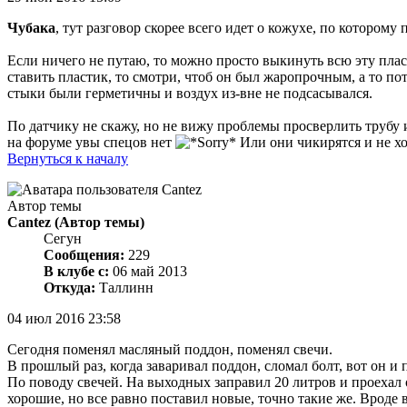
Чубака
, тут разговор скорее всего идет о кожухе, по которому 
Если ничего не путаю, то можно просто выкинуть всю эту плас
ставить пластик, то смотри, чтоб он был жаропрочным, а то п
стыки были герметичны и воздух из-вне не подсасывался.
По датчику не скажу, но не вижу проблемы просверлить трубу 
на форуме увы спецов нет
Или они чикирятся и не х
Вернуться к началу
Автор темы
Cantez
(Автор темы)
Сегун
Сообщения:
229
В клубе с:
06 май 2013
Откуда:
Таллинн
04 июл 2016 23:58
Сегодня поменял масляный поддон, поменял свечи.
В прошлый раз, когда заваривал поддон, сломал болт, вот он и 
По поводу свечей. На выходных заправил 20 литров и проехал ок
хорошие, но все равно поставил новые, точно такие же. Вроде 