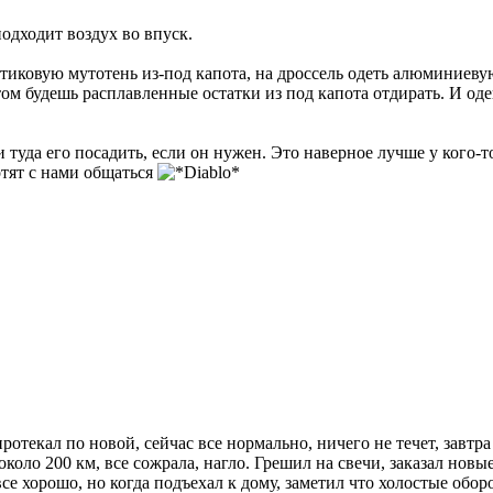
подходит воздух во впуск.
тиковую мутотень из-под капота, на дроссель одеть алюминиевую
отом будешь расплавленные остатки из под капота отдирать. И о
и туда его посадить, если он нужен. Это наверное лучше у кого
отят с нами общаться
протекал по новой, сейчас все нормально, ничего не течет, завтр
оло 200 км, все сожрала, нагло. Грешил на свечи, заказал новые,
все хорошо, но когда подъехал к дому, заметил что холостые обо