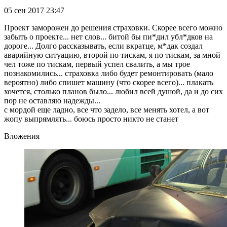
05 сен 2017 23:47
Проект заморожен до решения страховки. Скорее всего можно
забыть о проекте... нет слов... битой бы пи*дил убл*дков на
дороге... Долго рассказывать, если вкратце, м*дак создал
аварийную ситуацию, второй по тискам, я по тискам, за мной
чел тоже по тискам, первый успел свалить, а мы трое
познакомились... страховка либо будет ремонтировать (мало
вероятно) либо спишет машину (что скорее всего)... плакать
хочется, столько планов было... любил всей душой, да и до сих
пор не оставляю надежды...
с мордой еще ладно, все что задело, все менять хотел, а вот
жопу выпрямлять... боюсь просто никто не станет
Вложения