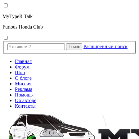
MyTypeR Talk
Furious Honda Club
Расширенный поиск
Поиск
Главная
Форум
Шоп
О блоге
Миссия
Реклама
Помощь
Об авторе
Контакты