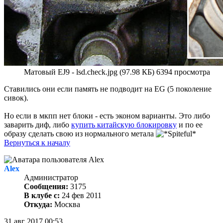
Матовый EJ9 - lsd.check.jpg (97.98 КБ) 6394 просмотра
Ставились они если память не подводит на EG (5 поколение
сивок).
Но если в мкпп нет блоки - есть эконом варианты. Это либо
заварить диф, либо
купить китайскую блокировку
и по ее
образу сделать свою из нормального метала
Вернуться к началу
Alex
Администратор
Сообщения:
3175
В клубе с:
24 фев 2011
Откуда:
Москва
31 авг 2017 00:53