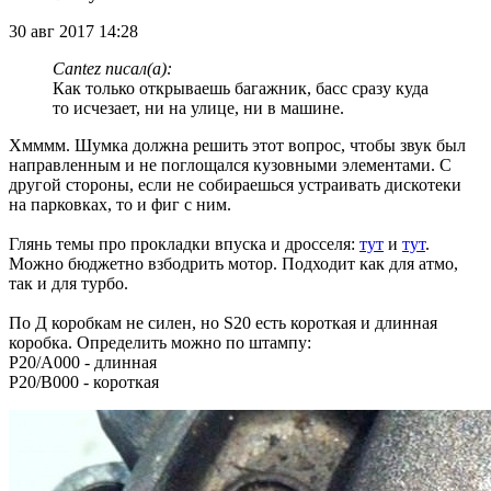
30 авг 2017 14:28
Cantez писал(а):
Как только открываешь багажник, басс сразу куда
то исчезает, ни на улице, ни в машине.
Хмммм. Шумка должна решить этот вопрос, чтобы звук был
направленным и не поглощался кузовными элементами. С
другой стороны, если не собираешься устраивать дискотеки
на парковках, то и фиг с ним.
Глянь темы про прокладки впуска и дросселя:
тут
и
тут
.
Можно бюджетно взбодрить мотор. Подходит как для атмо,
так и для турбо.
По Д коробкам не силен, но S20 есть короткая и длинная
коробка. Определить можно по штампу:
P20/A000 - длинная
P20/B000 - короткая