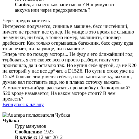
Cantez
, а ты его как запитывал ? Напрямую от
аккума или через предохранитель ?
Через предохранитель.
Интересно получается, сидишь в машине, басс чистейший,
ничего не гремит, все супер. На улице в это время не слышно
не музыки, ни баса, а только номер, молдинги, спойлер
дребезжит. Как только открываешь багажник, басс сразу куда
то исчезает, ни на улице, ни в машине.
Теперь что по поводу мотора... Не буду я его ближайший год
турбовать, я его скорее всего просто разберу, гляну что
произошло, да и оставлю так. Но купил себе другой, да не К20
на который у нас все др*чат, а D15Z6. По сути в стоке уже на
15 кВ больше чем у меня сейчас, плюс капиталочку, выхлоп,
думаю вал поставить еще, но в планах соточку выжать.
А может кто-нибудь рассказать про коробку с блокировкой?
S20 вроде называется, На каком моторе стоит? В чем
прелесть?
Вернуться к началу
Чубака
Гуру мануалов
Сообщения:
1923
В клубе с:
12 авг 2012