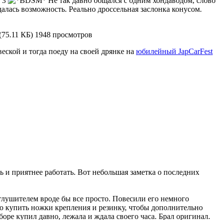
e 3
Не так давно общался с одним хондаводом, слово
далаcь возможность. Реально дроссельная заслонка конусом.
(75.11 КБ) 1948 просмотров
еской и тогда поеду на своей дрянке на
юбилейный JapCarFest
ь и приятнее работать. Вот небольшая заметка о последних
 глушителем вроде бы все просто. Повесили его немного
адо купить ножки крепления и резинку, чтобы дополнительно
боре купил давно, лежала и ждала своего часа. Брал оригинал.