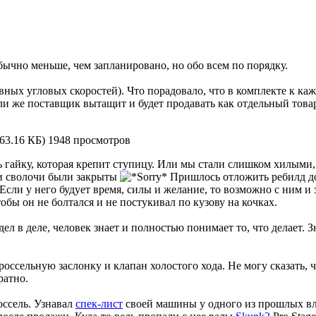
ычно меньше, чем запланировано, но обо всем по порядку.
х угловых скоростей). Что порадовало, что в комплекте к кажд
и же поставщик вытащит и будет продавать как отдельный товар.
(63.16 КБ) 1948 просмотров
ь гайку, которая крепит ступицу. Или мы стали слишком хилыми, 
ни сволочи были закрыты
Пришлось отложить ребилд до 
Если у него будует время, силы и желание, то возможно с ним и
обы он не болтался и не постукивал по кузову на кочках.
дел в деле, человек знает и полностью понимает то, что делает. З
оссельную заслонку и клапан холостого хода. Не могу сказать, ч
ратно.
оссель. Узнавал
спек-лист
своей машины у одного из прошлых вла