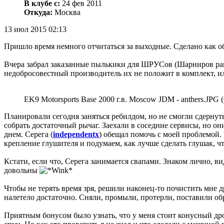
В клубе с:
24 фев 2011
Откуда:
Москва
13 июл 2015 02:13
Пришло время немного отчитаться за выходные. Сделано как об
Вчера забрал заказанные пылькики для ШРУСов (Шарниров равны
недобросовестный производитель их не положит в комплект, ил
EK9 Motorsports Base 2000 г.в. Moscow JDM - anthers.JPG 
Планировали сегодня заняться ребилдом, но не смогли сдернут
собрать достаточный рычаг. Заехали в соседние сервисы, но о
днем. Серега (
independentx
) обещал помочь с моей проблемой. 
крепление глушителя и подумаем, как лучше сделать глушак, чт
Кстати, если что, Серега занимается свапами. Знаком лично, ви
довольны
Чтобы не терять время зря, решили наконец-то почистить мне др
налетело достаточно. Сняли, промыли, протерли, поставили об
Приятным бонусом было узнать, что у меня стоит конусный др