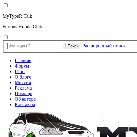
MyTypeR Talk
Furious Honda Club
Расширенный поиск
Поиск
Главная
Форум
Шоп
О блоге
Миссия
Реклама
Помощь
Об авторе
Контакты