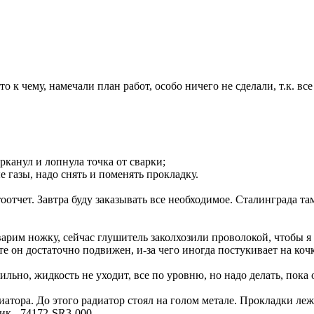
 к чему, намечали план работ, особо ничего не сделали, т.к. все 
канул и лопнула точка от сварки;
газы, надо снять и поменять прокладку.
тчет. Завтра буду заказывать все необходимое. Сталинграда там 
арим ножку, сейчас глушитель заколхозили проволокой, чтобы я 
те он достаточно подвижен, и-за чего иногда постукивает на коч
ьно, жидкость не уходит, все по уровню, но надо делать, пока 
атора. До этого радиатор стоял на голом метале. Прокладки леж
ник - 74172-SR3-000