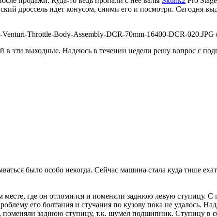
 после продажи. Куда-то ведь пропали с нее валы
Skunk2
Pro Stag
овский дроссель идет конусом, сними его и посмотри. Сегодня вы
ts-Venturi-Throttle-Body-Assembly-DCR-70mm-16400-DCR-020.JPG 
 в эти выходные. Надеюсь в течении недели решу вопрос с подв
ваться было особо некогда. Сейчас машина стала куда тише ехат
ом месте, где он отломился и поменяли заднюю левую ступицу. С
проблему его болтания и стучания по кузову пока не удалось. Н
то, поменяли заднюю ступицу, т.к. шумел подшипник. Ступицу в с