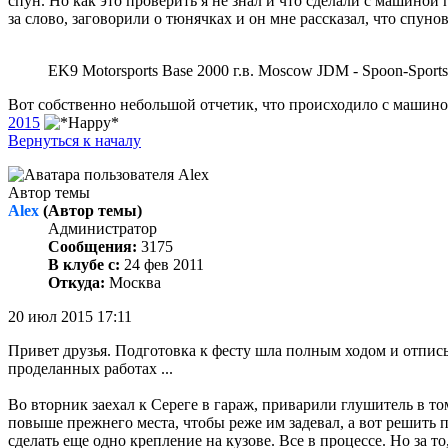
спун. Но как это проверить я не знал и что сделали с машиной
за слово, заговорили о тюнячках и он мне рассказал, что спун
EK9 Motorsports Base 2000 г.в. Moscow JDM - Spoon-Spor
Вот собственно небольшой отчетик, что происходило с машиной
2015
Вернуться к началу
Автор темы
Alex
(Автор темы)
Администратор
Сообщения:
3175
В клубе с:
24 фев 2011
Откуда:
Москва
20 июл 2015 17:11
Привет друзья. Подготовка к фесту шла полным ходом и отписы
проделанных работах ...
Во вторник заехал к Сереге в гараж, приварили глушитель в т
повыше прежнего места, чтобы реже им задевал, а вот решить 
сделать еще одно крепление на кузове. Все в процессе. Но за 