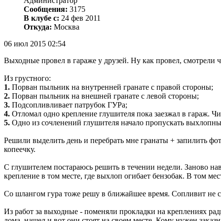
Администратор
Сообщения:
3175
В клубе с:
24 фев 2011
Откуда:
Москва
06 июл 2015 02:54
Выходные провел в гараже у друзей. Ну как провел, смотрели что
Из грустного:
1.
Порван пыльник на внутренней гранате с правой стороны;
2.
Порван пыльник на внешней гранате с левой стороны;
3.
Подсопливливает патрубок ГУРа;
4.
Отломал одно крепление глушителя пока заезжал в гараж. Чир
5.
Одно из сочленений глушителя начало пропускать выхлопные 
Решили выделить день и перебрать мне гранаты + запилить фотоо
копеечку.
С глушителем постараюсь решить в течении недели. Заново нав
крепление в том месте, где выхлоп огибает бензобак. В том мес
Со шлангом гура тоже решу в ближайшее время. Сопливит не сил
Из работ за выходные - поменяли прокладки на креплениях ради
дома, нашел и вот они стоят на своем месте. Кому нужен заказ