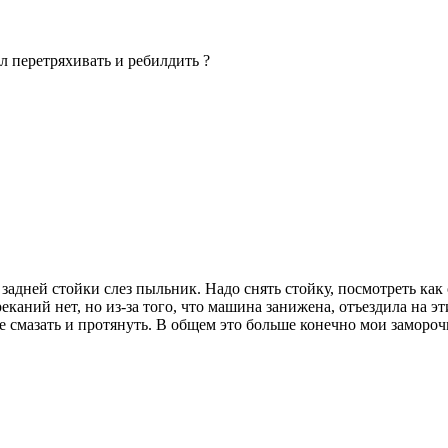
ил перетряхивать и ребилдить ?
 задней стойки слез пыльник. Надо снять стойку, посмотреть как о
аний нет, но из-за того, что машина занижена, отъездила на этих
е смазать и протянуть. В общем это больше конечно мои заморочк