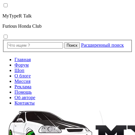
MyTypeR Talk
Furious Honda Club
Расширенный поиск
Поиск
Главная
Форум
Шоп
О блоге
Миссия
Реклама
Помощь
Об авторе
Контакты